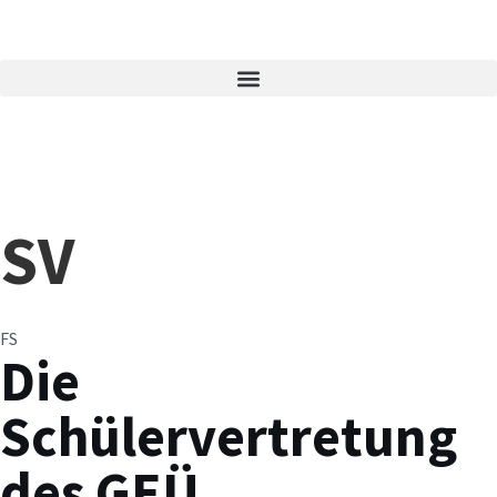
SV
FS
Die
Schülervertretung
des GEÜ