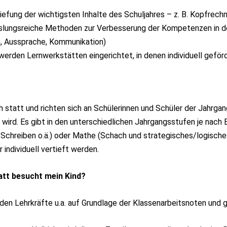
tiefung der wichtigsten Inhalte des Schuljahres – z. B. Kopfrec
chslungsreiche Methoden zur Verbesserung der Kompetenzen in d
n, Aussprache, Kommunikation)
werden Lernwerkstätten eingerichtet, in denen individuell geförd
 statt und richten sich an Schülerinnen und Schüler der Jahrgan
 wird. Es gibt in den unterschiedlichen Jahrgangsstufen je nac
 Schreiben o.ä.) oder Mathe (Schach und strategisches/logisch
 individuell vertieft werden.
att besucht mein Kind?
nden Lehrkräfte u.a. auf Grundlage der Klassenarbeitsnoten und g